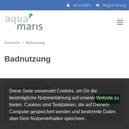
Anmelden
Registrierung
Startseite
Badnutzung
Badnutzung
PASSWORTSCHUTZ
Diese Seite verwendet Cookies, um Dir die
bestmögliche Nutzererfahrung auf unserer Website zu
absenden
bieten. Cookies sind Textdateien, die auf Deinem
Bitte gib das Passwort ein, um auf den Inhalt dieser Seite zugreifen zu
Computer gespeichert werden und bestimmte Daten
können.
über Dein Nutzerverhalten speichern.